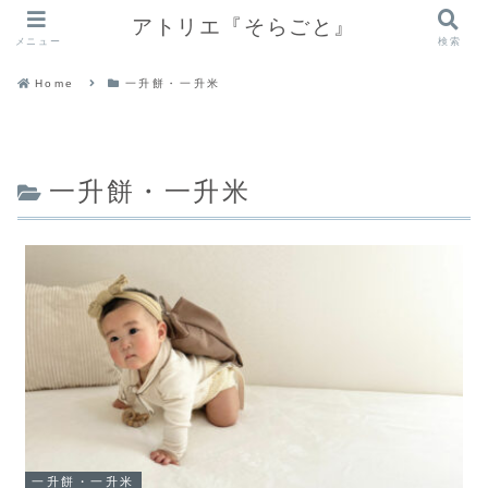
アトリエ『そらごと』
メニュー
検索
Home
一升餅・一升米
一升餅・一升米
一升餅・一升米