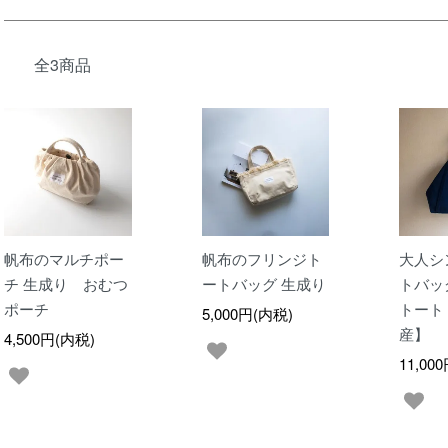
全3商品
帆布のマルチポー
帆布のフリンジト
大人シ
チ 生成り おむつ
ートバッグ 生成り
トバッ
ポーチ
トート
5,000円(内税)
産】
4,500円(内税)
11,00