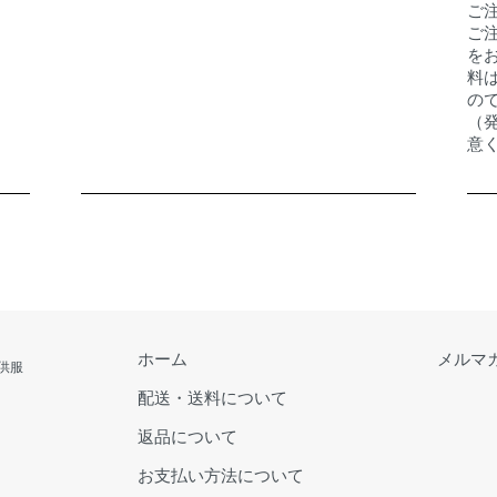
ご
ご
を
料
の
（
意
ホーム
メルマ
供服
配送・送料について
返品について
お支払い方法について