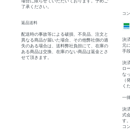
場合に限らせていただいております。予めご
了承ください。
コ
返品送料
配送時の事故等による破損、不良品、注文と
決
異なる商品が届いた場合、その他弊社側の過
元
失のある場合は、送料弊社負担にて、在庫の
手
ある商品は交換、在庫のない商品は返金とさ
せて頂きます。
決
ロ
な
（
く
一
決
式
す
コ