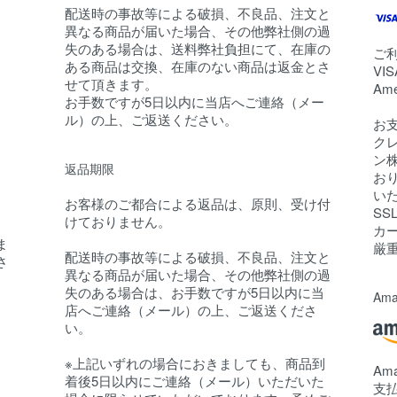
配送時の事故等による破損、不良品、注文と
異なる商品が届いた場合、その他弊社側の過
失のある場合は、送料弊社負担にて、在庫の
ご
ある商品は交換、在庫のない商品は返金とさ
VIS
せて頂きます。
Am
お手数ですが5日以内に当店へご連絡（メー
ル）の上、ご返送ください。
お
ク
ン
返品期限
お
い
お客様のご都合による返品は、原則、受け付
SS
けておりません。
カ
ま
厳
配送時の事故等による破損、不良品、注文と
さ
異なる商品が届いた場合、その他弊社側の過
失のある場合は、お手数ですが5日以内に当
Ama
店へご連絡（メール）の上、ご返送くださ
い。
※上記いずれの場合におきましても、商品到
A
着後5日以内にご連絡（メール）いただいた
支