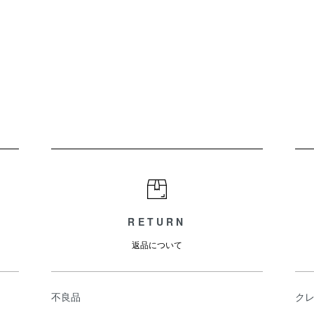
RETURN
返品について
不良品
ク