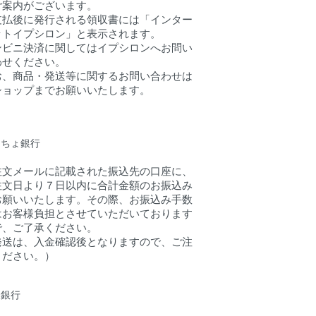
ご案内がございます。
支払後に発行される領収書には「インター
ットイプシロン」と表示されます。
ンビニ決済に関してはイプシロンへお問い
わせください。
お、商品・発送等に関するお問い合わせは
ショップまでお願いいたします。
うちょ銀行
注文メールに記載された振込先の口座に、
注文日より７日以内に合計金額のお振込み
お願いいたします。その際、お振込み手数
はお客様負担とさせていただいております
で、ご了承ください。
発送は、入金確認後となりますので、ご注
ください。）
天銀行