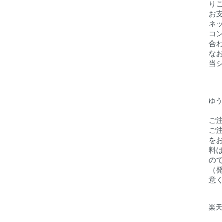
り
お
ネ
コ
合
な
当
ゆ
ご
ご
を
料
の
（
意
楽