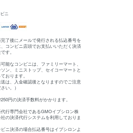
ンビニ
済完了後にメールで発行される払込番号を
に、コンビニ店頭でお支払いいただく決済
段です。
済可能なコンビニは、ファミリーマート、
ーソン、ミニストップ、セイコーマートと
っております。
発送は、入金確認後となりますのでご注意
ださい。）
律250円の決済手数料がかかります。
済代行専門会社であるGMOイプシロン株
会社の決済代行システムを利用しておりま
。
ンビニ決済の場合払込番号はイプシロンよ